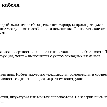
 кабеля
торый включает в себя определение маршрута прокладки, расчет 
яние между ними и особенности помещения. Статистические исс
5–30%.
яются поверхности стен, пола или потолка при необходимости. Т
трукции, монтаж выполняется с учетом закладных элементов.
ли ниш. Кабель аккуратно укладывается, закрепляется в соотв
равность соединений перед закрытием конструкций.
рстий, штукатурка или монтаж гипсокартона. На завершающем эт
ия.