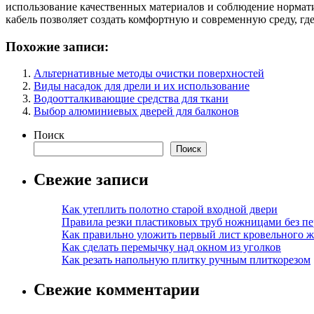
использование качественных материалов и соблюдение нормат
кабель позволяет создать комфортную и современную среду, где
Похожие записи:
Альтернативные методы очистки поверхностей
Виды насадок для дрели и их использование
Водоотталкивающие средства для ткани
Выбор алюминиевых дверей для балконов
Поиск
Поиск
Свежие записи
Как утеплить полотно старой входной двери
Правила резки пластиковых труб ножницами без пе
Как правильно уложить первый лист кровельного ж
Как сделать перемычку над окном из уголков
Как резать напольную плитку ручным плиткорезом
Свежие комментарии