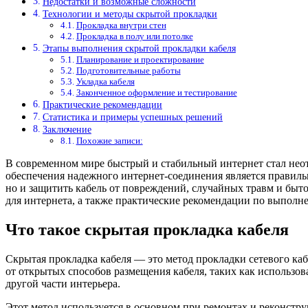
Недостатки и возможные сложности
Технологии и методы скрытой прокладки
Прокладка внутри стен
Прокладка в полу или потолке
Этапы выполнения скрытой прокладки кабеля
Планирование и проектирование
Подготовительные работы
Укладка кабеля
Законченное оформление и тестирование
Практические рекомендации
Статистика и примеры успешных решений
Заключение
Похожие записи:
В современном мире быстрый и стабильный интернет стал неот
обеспечения надежного интернет-соединения является правильн
но и защитить кабель от повреждений, случайных травм и быт
для интернета, а также практические рекомендации по выполн
Что такое скрытая прокладка кабеля
Скрытая прокладка кабеля — это метод прокладки сетевого каб
от открытых способов размещения кабеля, таких как использов
другой части интерьера.
Этот метод используется в основном при ремонтах и реконстру