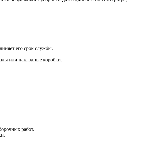
линяет его срок службы.
налы или накладные коробки.
борочных работ.
ки.