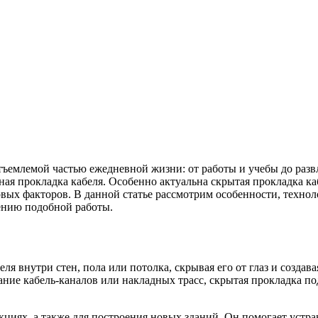
ъемлемой частью ежедневной жизни: от работы и учебы до разв
ая прокладка кабеля. Особенно актуальна скрытая прокладка кабе
овых факторов. В данной статье рассмотрим особенности, техно
ению подобной работы.
еля внутри стен, пола или потолка, скрывая его от глаз и созд
ание кабель-каналов или накладных трасс, скрытая прокладка п
кциях, а также для построения новых зданий. Он помогает устра