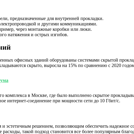
ели, предназначенные для внутренней прокладки.
 электропроводкой и другими коммуникациями.
пример, через монтажные коробки или люки.
ного натяжения и острых изгибов.
ний
ременных офисных зданий оборудованы системами скрытой прокла
окладываются скрыто, выросла на 15% по сравнению с 2020 годом
еума
 комплекса в Москве, где было выполнено скрытое прокладывани
ое интернет-соединение при мощности сети до 10 Гбит/с.
м и эстетичным решением, позволяющим обеспечить надежное со
 расходы, такой подход становится все более популярным благ