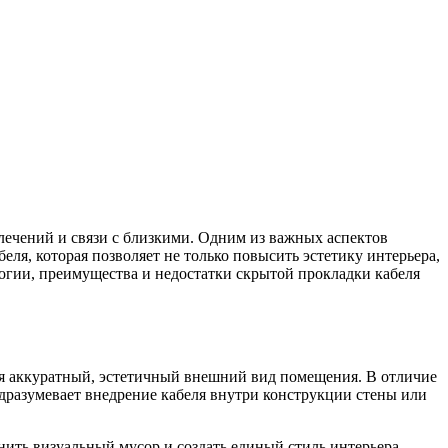
лечений и связи с близкими. Одним из важных аспектов
ля, которая позволяет не только повысить эстетику интерьера,
логии, преимущества и недостатки скрытой прокладки кабеля
авая аккуратный, эстетичный внешний вид помещения. В отличие
одразумевает внедрение кабеля внутри конструкции стены или
нить визуальный мусор и создать единый стиль интерьера,