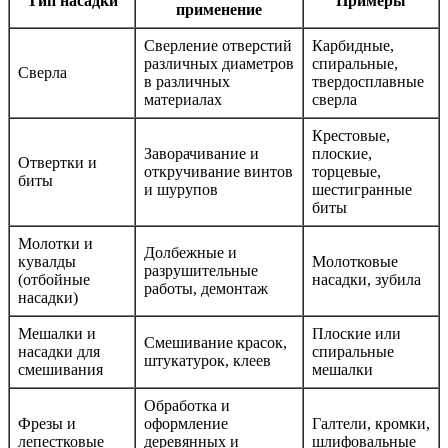
Тип насадки
Примеры
применение
Сверление отверстий
Карбидные,
различных диаметров
спиральные,
Сверла
в различных
твердосплавные
материалах
сверла
Крестовые,
Заворачивание и
плоские,
Отвертки и
откручивание винтов
торцевые,
биты
и шурупов
шестигранные
биты
Молотки и
Долбежные и
кувалды
Молотковые
разрушительные
(отбойные
насадки, зубила
работы, демонтаж
насадки)
Мешалки и
Плоские или
Смешивание красок,
насадки для
спиральные
штукатурок, клеев
смешивания
мешалки
Обработка и
Фрезы и
оформление
Галтели, кромки,
лепестковые
деревянных и
шлифовальные