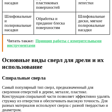
насадки
пластиковых
лепестки
поверхностей
Шлифовальные
Шлифовальные
Обработка и
и
диски, мягкие
придание блеска
полировальные
полировальные
поверхностям
насадки
насадки
Читать также:
Принцип работы с измерительными
инструментами
Основные виды сверл для дрели и их
использование
Спиральные сверла
Самый популярный тип сверл, предназначенный для
сверления отверстий в дереве, металле, пластике.
Конструкция спиральной части позволяет эффективно удалять
стружку из отверстия и обеспечивать высокую точность. Для
разных материалов используют сверла с разной твердостью и
диаметром.