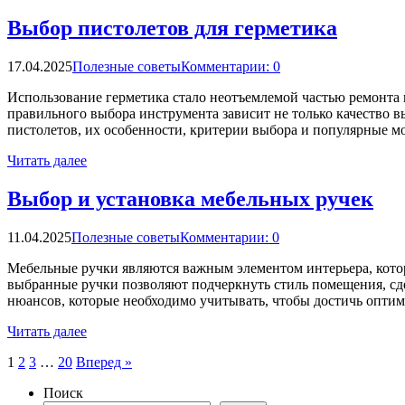
Выбор пистолетов для герметика
17.04.2025
Полезные советы
Комментарии: 0
Использование герметика стало неотъемлемой частью ремонта 
правильного выбора инструмента зависит не только качество в
пистолетов, их особенности, критерии выбора и популярные м
Читать далее
Выбор и установка мебельных ручек
11.04.2025
Полезные советы
Комментарии: 0
Мебельные ручки являются важным элементом интерьера, котор
выбранные ручки позволяют подчеркнуть стиль помещения, сд
нюансов, которые необходимо учитывать, чтобы достичь оптим
Читать далее
Пагинация
1
2
3
…
20
Вперед »
записей
Поиск