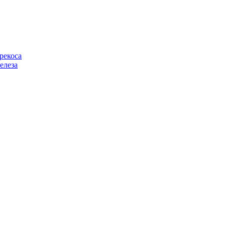
рекоса
елеза