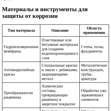
Материалы и инструменты для
защиты от коррозии
Область
Тип материала
Описание
применения
Пластиковые или
битумные материалы
Гидроизоляционные
Стены, полы,
для создания
мембраны
фундаменты
водонепроницаемого
слоя
Специальные краски
Металлические
Антикоррозийная
и эмали с добавками,
конструкции,
краска
защищающими
трубы,
металл
арматура
Химические
составы,
Обработка уже
Преобразователи
превращающие
заржавевших
ржавчины
ржавчину в
элементов
защитное покрытие