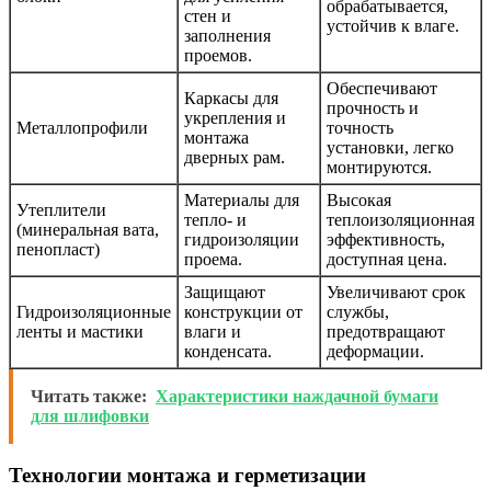
обрабатывается,
стен и
устойчив к влаге.
заполнения
проемов.
Обеспечивают
Каркасы для
прочность и
укрепления и
Металлопрофили
точность
монтажа
установки, легко
дверных рам.
монтируются.
Материалы для
Высокая
Утеплители
тепло- и
теплоизоляционная
(минеральная вата,
гидроизоляции
эффективность,
пенопласт)
проема.
доступная цена.
Защищают
Увеличивают срок
Гидроизоляционные
конструкции от
службы,
ленты и мастики
влаги и
предотвращают
конденсата.
деформации.
Читать также:
Характеристики наждачной бумаги
для шлифовки
Технологии монтажа и герметизации