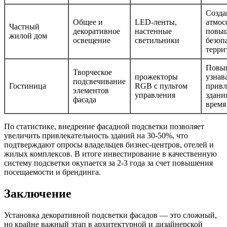
Созда
Общее и
LED-ленты,
атмос
Частный
декоративное
настенные
повы
жилой дом
освещение
светильники
безоп
терри
Повы
Творческое
прожекторы
узнав
подсвечивание
Гостиница
RGB с пультом
привл
элементов
управления
здани
фасада
время
По статистике, внедрение фасадной подсветки позволяет
увеличить привлекательность зданий на 30-50%, что
подтверждают опросы владельцев бизнес-центров, отелей и
жилых комплексов. В итоге инвестирование в качественную
систему подсветки окупается за 2-3 года за счет повышения
посещаемости и брендинга.
Заключение
Установка декоративной подсветки фасадов — это сложный,
но крайне важный этап в архитектурной и дизайнерской