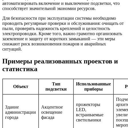
автоматизировать включение и выключение подсветки, что
способствует значительной экономии ресурсов.
Для безопасности при эксплуатации системы необходимо
проводить регулярные проверки и обслуживания: очищать от
пыли, проверять надежность креплений и целостность
электропроводки. Кроме того, важно грамотно организовать
заземление и защиту от коротких замыканий — эти меры
снижают риск возникновения пожаров и аварийных
ситуаций.
Примеры реализованных проектов и
статистика
Тип
Использованные
Объект
Р
подсветки
приборы
Подче
прожекторы
архит
Здание
Акцентное
LED,
элеме
администрации
освещение
встраиваемые
увели
города
фасада
светильники
посещ
мероп