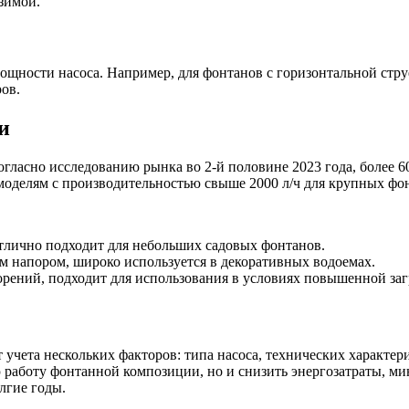
зимой.
щности насоса. Например, для фонтанов с горизонтальной струей
ов.
и
огласно исследованию рынка во 2-й половине 2023 года, более 
 моделям с производительностью свыше 2000 л/ч для крупных ф
тлично подходит для небольших садовых фонтанов.
 напором, широко используется в декоративных водоемах.
орений, подходит для использования в условиях повышенной за
 учета нескольких факторов: типа насоса, технических характер
 работу фонтанной композиции, но и снизить энергозатраты, м
лгие годы.