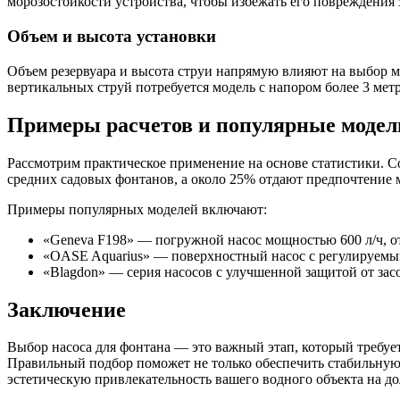
морозостойкости устройства, чтобы избежать его повреждения 
Объем и высота установки
Объем резервуара и высота струи напрямую влияют на выбор мо
вертикальных струй потребуется модель с напором более 3 метр
Примеры расчетов и популярные модел
Рассмотрим практическое применение на основе статистики. С
средних садовых фонтанов, а около 25% отдают предпочтение
Примеры популярных моделей включают:
«Geneva F198» — погружной насос мощностью 600 л/ч, о
«OASE Aquarius» — поверхностный насос с регулируемым
«Blagdon» — серия насосов с улучшенной защитой от зас
Заключение
Выбор насоса для фонтана — это важный этап, который требует
Правильный подбор поможет не только обеспечить стабильную
эстетическую привлекательность вашего водного объекта на до