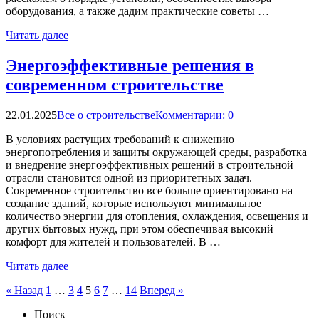
оборудования, а также дадим практические советы …
Читать далее
Энергоэффективные решения в
современном строительстве
22.01.2025
Все о строительстве
Комментарии: 0
В условиях растущих требований к снижению
энергопотребления и защиты окружающей среды, разработка
и внедрение энергоэффективных решений в строительной
отрасли становится одной из приоритетных задач.
Современное строительство все больше ориентировано на
создание зданий, которые используют минимальное
количество энергии для отопления, охлаждения, освещения и
других бытовых нужд, при этом обеспечивая высокий
комфорт для жителей и пользователей. В …
Читать далее
Пагинация
« Назад
1
…
3
4
5
6
7
…
14
Вперед »
записей
Поиск