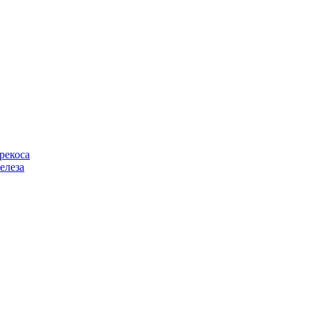
рекоса
елеза