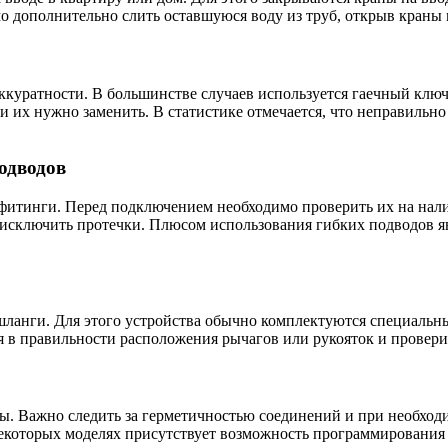
мо дополнительно слить оставшуюся воду из труб, открыв краны 
аккуратности. В большинстве случаев используется гаечный клю
ии их нужно заменить. В статистике отмечается, что неправил
одводов
фитинги. Перед подключением необходимо проверить их на нали
 исключить протечки. Плюсом использования гибких подводов я
шланги. Для этого устройства обычно комплектуются специальн
я в правильности расположения рычагов или рукояток и провер
ы. Важно следить за герметичностью соединений и при необход
некоторых моделях присутствует возможность программировани