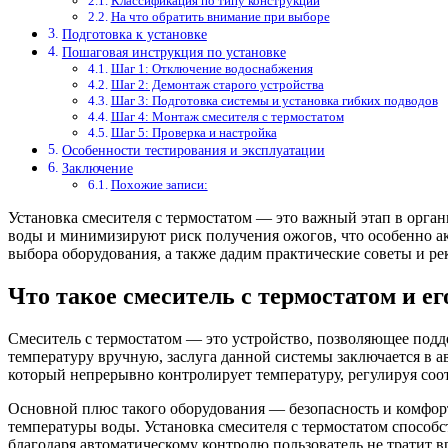
Классификация по типу конструкции
На что обратить внимание при выборе
Подготовка к установке
Пошаговая инструкция по установке
Шаг 1: Отключение водоснабжения
Шаг 2: Демонтаж старого устройства
Шаг 3: Подготовка системы и установка гибких подводов
Шаг 4: Монтаж смесителя с термостатом
Шаг 5: Проверка и настройка
Особенности тестирования и эксплуатации
Заключение
Похожие записи:
Установка смесителя с термостатом — это важный этап в орга
воды и минимизируют риск получения ожогов, что особенно ак
выбора оборудования, а также дадим практические советы и р
Что такое смеситель с термостатом и е
Смеситель с термостатом — это устройство, позволяющее подд
температуру вручную, заслуга данной системы заключается в а
который непрерывно контролирует температуру, регулируя соо
Основной плюс такого оборудования — безопасность и комфор
температуры воды. Установка смесителя с термостатом способс
благодаря автоматическому контролю пользователь не тратит 