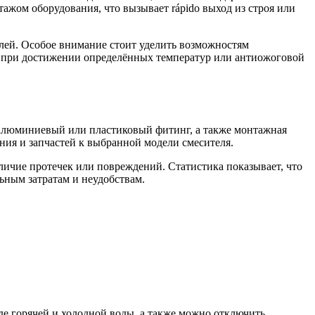
ажом оборудования, что вызывает rápido выход из строя или
лей. Особое внимание стоит уделить возможностям
ка при достижении определённых температур или антиожоговой
 алюминиевый или пластиковый фитинг, а также монтажная
ния и запчастей к выбранной модели смесителя.
личие протечек или повреждений. Статистика показывает, что
ным затратам и неудобствам.
де горячей и холодной воды, а также можно отключить