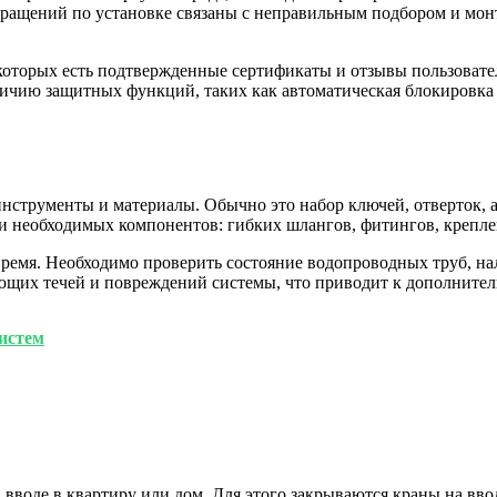
бращений по установке связаны с неправильным подбором и монт
которых есть подтвержденные сертификаты и отзывы пользовате
наличию защитных функций, таких как автоматическая блокиров
инструменты и материалы. Обычно это набор ключей, отверток,
ии необходимых компонентов: гибких шлангов, фитингов, крепле
ремя. Необходимо проверить состояние водопроводных труб, на
щих течей и повреждений системы, что приводит к дополнитель
истем
вводе в квартиру или дом. Для этого закрываются краны на вво