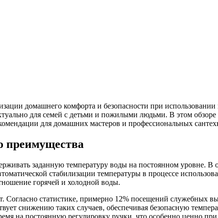
низации домашнего комфорта и безопасности при использовании
туально для семей с детьми и пожилыми людьми. В этом обзоре
екомендации для домашних мастеров и профессиональных сантех
го преимущества
ерживать заданную температуру воды на постоянном уровне. В о
втоматической стабилизации температуры в процессе использован
тношение горячей и холодной воды.
т. Согласно статистике, примерно 12% посещений служебных вы
твует снижению таких случаев, обеспечивая безопасную температ
время на постоянную регулировку ручки, что особенно ценно п