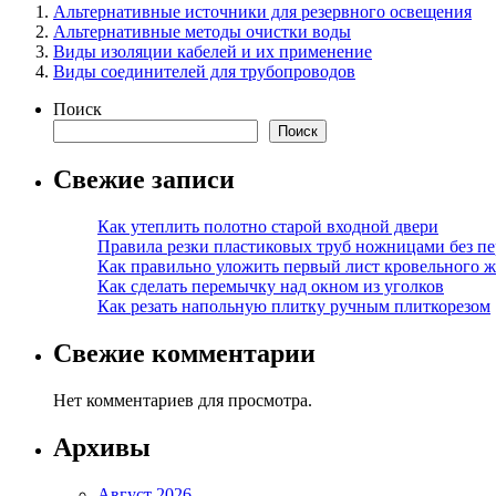
Альтернативные источники для резервного освещения
Альтернативные методы очистки воды
Виды изоляции кабелей и их применение
Виды соединителей для трубопроводов
Поиск
Поиск
Свежие записи
Как утеплить полотно старой входной двери
Правила резки пластиковых труб ножницами без пе
Как правильно уложить первый лист кровельного ж
Как сделать перемычку над окном из уголков
Как резать напольную плитку ручным плиткорезом
Свежие комментарии
Нет комментариев для просмотра.
Архивы
Август 2026