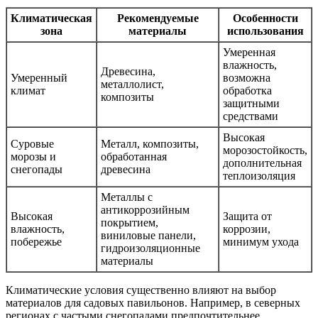
Климатическая
Рекомендуемые
Особенности
зона
материалы
использования
Умеренная
влажность,
Древесина,
Умеренный
возможна
металлолист,
климат
обработка
композиты
защитными
средствами
Высокая
Суровые
Металл, композиты,
морозостойкость,
морозы и
обработанная
дополнительная
снегопады
древесина
теплоизоляция
Металлы с
антикоррозийным
Высокая
Защита от
покрытием,
влажность,
коррозии,
виниловые панели,
побережье
минимум ухода
гидроизоляционные
материалы
Климатические условия существенно влияют на выбор
материалов для садовых павильонов. Например, в северных
регионах с частыми снегопадами предпочтительнее