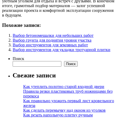
уютным уголком для отдыха и встреч с друзьями. В конечном
итоге, грамотный подбор материалов — залог успешной
реализации проекта и комфортной эксплуатации сооружения
в будущем.
Похожие записи:
Выбор бетономешалки для небольших работ
Выбор грунта для поднятия уровня участка
Выбор инструментов для земляных работ
Выбор инструментов для укладки тротуарной плитки
Поиск
Поиск
Свежие записи
Как утеплить полотно старой входной двери
Правила резки пластиковых труб ножницами без
перекоса
Как правильно уложить первый лист кровельного
железа
Как сделать перемычку над окном из уголков
Как резать напольную плитку ручным