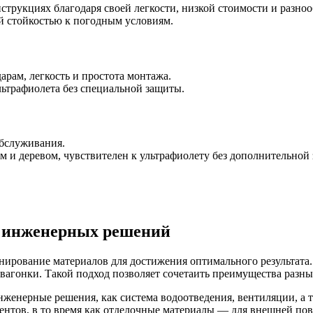
нструкциях благодаря своей легкости, низкой стоимости и разно
й стойкостью к погодным условиям.
арам, легкость и простота монтажа.
ьтрафиолета без специальной защиты.
обслуживания.
 и деревом, чувствителен к ультрафиолету без дополнительной
и инженерных решений
рование материалов для достижения оптимального результата. Т
вагонки. Такой подход позволяет сочетаить преимущества разных
женерные решения, как система водоотведения, вентиляции, а 
нтов, в то время как отделочные материалы — для внешней пов