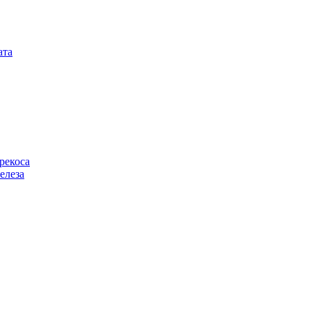
ата
рекоса
елеза