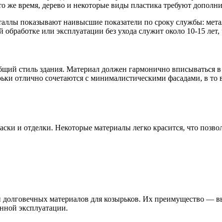
о же время, дерево и некоторые виды пластика требуют дополн
еталлы показывают наивысшие показатели по сроку службы: мета
й обработке или эксплуатации без ухода служит около 10-15 лет,
бщий стиль здания. Материал должен гармонично вписываться в 
ьки отлично сочетаются с минималистическими фасадами, в то 
ски и отделки. Некоторые материалы легко красится, что позвол
долговечных материалов для козырьков. Их преимущество — вы
нной эксплуатации.