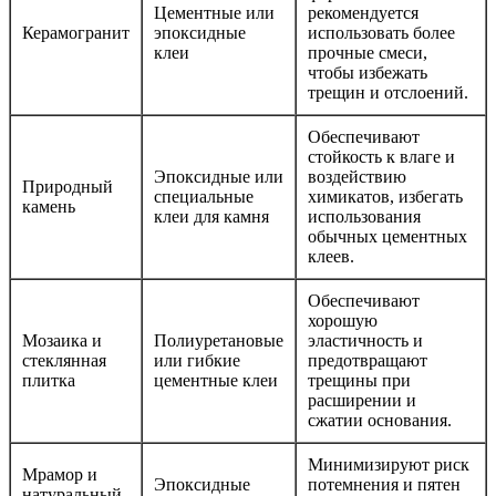
Цементные или
рекомендуется
Керамогранит
эпоксидные
использовать более
клеи
прочные смеси,
чтобы избежать
трещин и отслоений.
Обеспечивают
стойкость к влаге и
Эпоксидные или
воздействию
Природный
специальные
химикатов, избегать
камень
клеи для камня
использования
обычных цементных
клеев.
Обеспечивают
хорошую
Мозаика и
Полиуретановые
эластичность и
стеклянная
или гибкие
предотвращают
плитка
цементные клеи
трещины при
расширении и
сжатии основания.
Минимизируют риск
Мрамор и
Эпоксидные
потемнения и пятен
натуральный