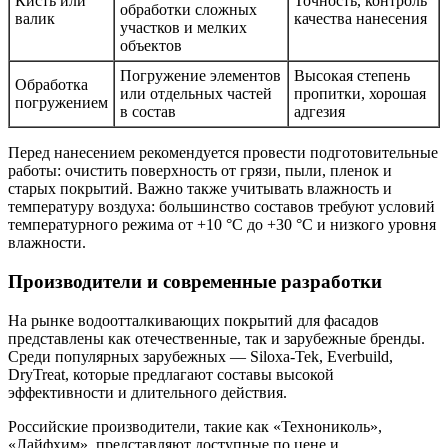
Кисть или
Точность, контроль
обработки сложных
валик
качества нанесения
участков и мелких
объектов
Погружение элементов
Высокая степень
Обработка
или отдельных частей
пропитки, хорошая
погружением
в состав
адгезия
Перед нанесением рекомендуется провести подготовительные
работы: очистить поверхность от грязи, пыли, пленок и
старых покрытий. Важно также учитывать влажность и
температуру воздуха: большинство составов требуют условий
температурного режима от +10 °С до +30 °С и низкого уровня
влажности.
Производители и современные разработки
На рынке водоотталкивающих покрытий для фасадов
представлены как отечественные, так и зарубежные бренды.
Среди популярных зарубежных — Siloxa-Tek, Everbuild,
DryTreat, которые предлагают составы высокой
эффективности и длительного действия.
Российские производители, такие как «Технониколь»,
«Лайфхим», представляют доступные по цене и