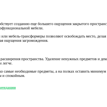
обствует созданию еще большего ощущения закрытого пространс
гофункциональной мебели.
 или мебель-трансформеры позволяют освобождать место, делая
вая ощущения загромождения.
асширения пространства. Удаление ненужных предметов и деко
и легче.
ко самые необходимые предметы, а на полках оставить минимум 
ым и спокойным.
омендации