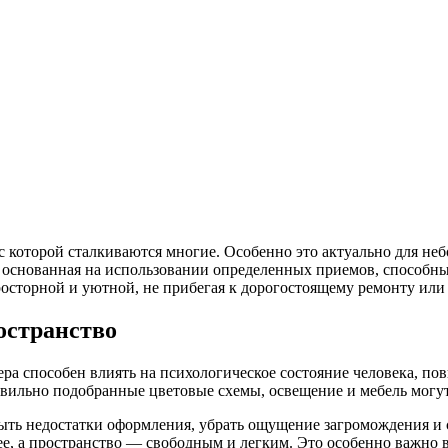
с которой сталкиваются многие. Особенно это актуально для не
, основанная на использовании определенных приемов, способны
росторной и уютной, не прибегая к дорогостоящему ремонту или
остранство
ра способен влиять на психологическое состояние человека, по
авильно подобранные цветовые схемы, освещение и мебель могу
рыть недостатки оформления, убрать ощущение загромождения и
нее, а пространство — свободным и легким. Это особенно важно 