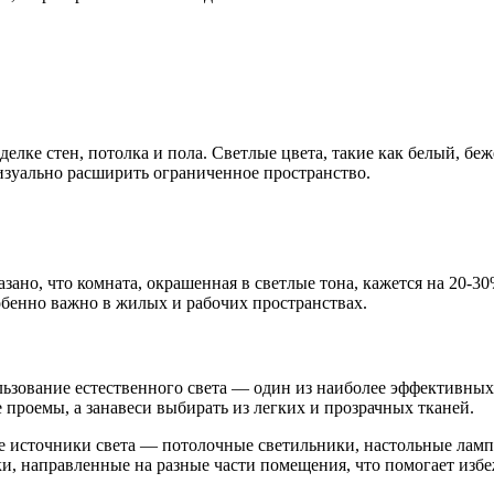
елке стен, потолка и пола. Светлые цвета, такие как белый, бе
изуально расширить ограниченное пространство.
азано, что комната, окрашенная в светлые тона, кажется на 20-
обенно важно в жилых и рабочих пространствах.
зование естественного света — один из наиболее эффективных 
 проемы, а занавеси выбирать из легких и прозрачных тканей.
е источники света — потолочные светильники, настольные ламп
, направленные на разные части помещения, что помогает избеж