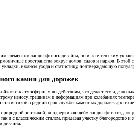
ким элементом ландшафтного дизайна, но и эстетическим украш
рмоничные пространства вокруг домов, садов и парков. В этой 
ы укладки, нюансы ухода и статистику, подтверждающую популяр
ного камня для дорожек
ойкости к атмосферным воздействиям, что делает его идеальным
трому износу, трещинам и деформациям при колебаниях темпера
й статистикой: средний срок службы каменных дорожек достигает
ет природной эстетикой, «подчеркивающей» ландшафт и создаю
ак и с классическим стилем, придавая участку благородство и з
и дизайна.