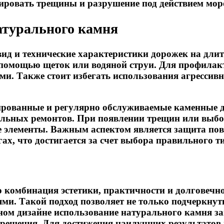
ировать трещины и разрушение под действием мор
натурального камня
вид и технические характеристики дорожек на дл
с помощью щеток или водяной струи. Для профилак
ми. Также стоит избегать использования агресси
тированные и регулярно обслуживаемые каменные 
ительных ремонтов. При появлении трещин или выб
 элементы. Важным аспектом является защита по
ах, что достигается за счет выбора правильного 
о комбинация эстетики, практичности и долговечн
ями. Такой подход позволяет не только подчеркнут
ом дизайне использование натурального камня зан
е решения. Для достижения наилучших результатов