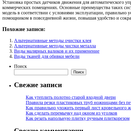
Установка простых датчиков движения для автоматического у
коммерческих помещениях. Основные преимущества таких сист
модель в соответствии с условиями эксплуатации, правильно 
помощником в повседневной жизни, повышая удобство и сокра
Похожие записи:
Альтернативные методы очистки клея
Альтернативные методы чистки металла
Виды малярных валиков и их применение
Виды тканей для обивки мебели
Поиск
Поиск
Свежие записи
Как утеплить полотно старой входной двери
Правила резки пластиковых труб ножницами без пе
Как правильно уложить первый лист кровельного ж
Как сделать перемычку над окном из уголков
Как резать напольную плитку ручным плиткорезом
Свежие комментарии