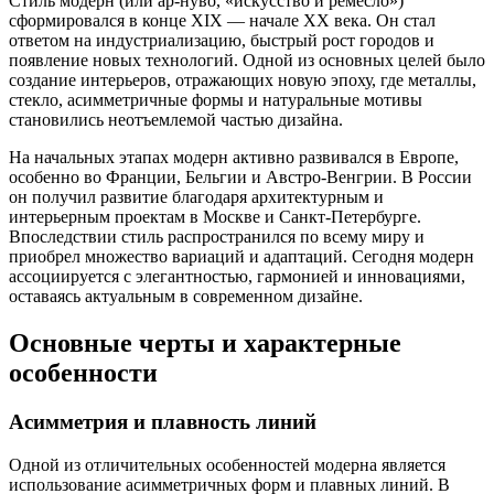
Стиль модерн (или ар-нуво, «искусство и ремесло»)
сформировался в конце XIX — начале XX века. Он стал
ответом на индустриализацию, быстрый рост городов и
появление новых технологий. Одной из основных целей было
создание интерьеров, отражающих новую эпоху, где металлы,
стекло, асимметричные формы и натуральные мотивы
становились неотъемлемой частью дизайна.
На начальных этапах модерн активно развивался в Европе,
особенно во Франции, Бельгии и Австро-Венгрии. В России
он получил развитие благодаря архитектурным и
интерьерным проектам в Москве и Санкт-Петербурге.
Впоследствии стиль распространился по всему миру и
приобрел множество вариаций и адаптаций. Сегодня модерн
ассоциируется с элегантностью, гармонией и инновациями,
оставаясь актуальным в современном дизайне.
Основные черты и характерные
особенности
Асимметрия и плавность линий
Одной из отличительных особенностей модерна является
использование асимметричных форм и плавных линий. В