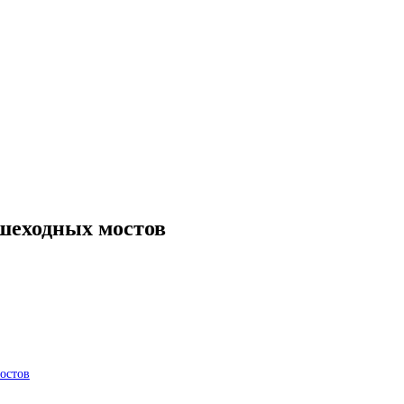
шеходных мостов
остов