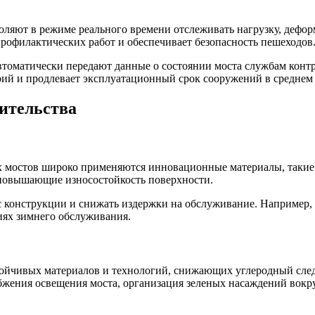
оляют в режиме реального времени отслеживать нагрузку, деф
профилактических работ и обеспечивает безопасность пешеходов
автоматически передают данные о состоянии моста службам конт
арий и продлевает эксплуатационный срок сооружений в среднем
ительства
х мостов широко применяются инновационные материалы, такие
 повышающие износостойкость поверхности.
рс конструкции и снижать издержки на обслуживание. Например
иях зимнего обслуживания.
тойчивых материалов и технологий, снижающих углеродный сле
бжения освещения моста, организация зеленых насаждений вокр