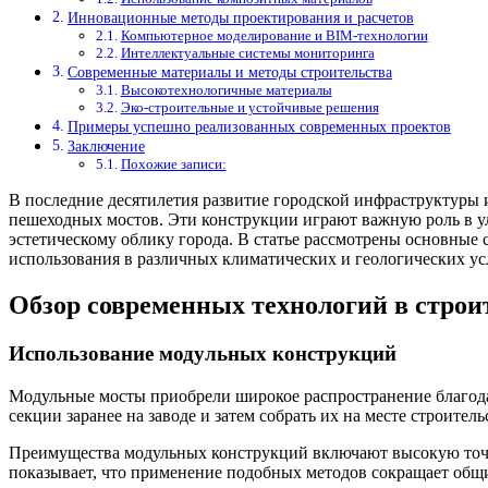
Инновационные методы проектирования и расчетов
Компьютерное моделирование и BIM-технологии
Интеллектуальные системы мониторинга
Современные материалы и методы строительства
Высокотехнологичные материалы
Эко-строительные и устойчивые решения
Примеры успешно реализованных современных проектов
Заключение
Похожие записи:
В последние десятилетия развитие городской инфраструктуры
пешеходных мостов. Эти конструкции играют важную роль в ул
эстетическому облику города. В статье рассмотрены основные
использования в различных климатических и геологических ус
Обзор современных технологий в строи
Использование модульных конструкций
Модульные мосты приобрели широкое распространение благода
секции заранее на заводе и затем собрать их на месте строите
Преимущества модульных конструкций включают высокую точн
показывает, что применение подобных методов сокращает общи