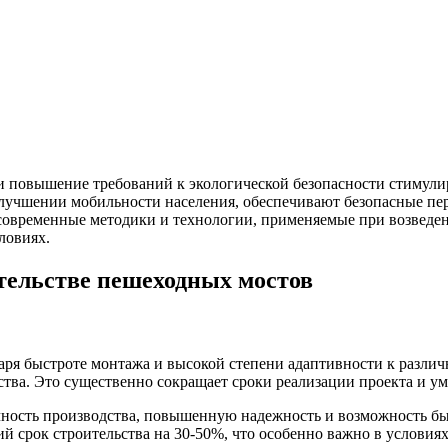
 и повышение требований к экологической безопасности стимул
учшении мобильности населения, обеспечивают безопасные пере
 современные методики и технологии, применяемые при возведе
ловиях.
тельстве пешеходных мостов
ря быстроте монтажа и высокой степени адаптивности к различн
льства. Это существенно сокращает сроки реализации проекта и 
ость производства, повышенную надежность и возможность быс
й срок строительства на 30-50%, что особенно важно в услови