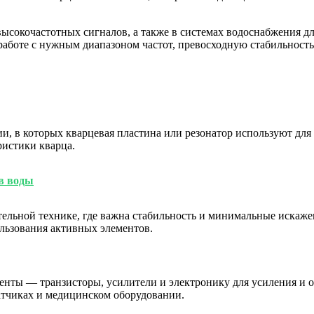
ысокочастотных сигналов, а также в системах водоснабжения д
аботе с нужным диапазоном частот, превосходную стабильность
, в которых кварцевая пластина или резонатор используют для
ристики кварца.
в воды
тельной технике, где важна стабильность и минимальные искаж
льзования активных элементов.
ты — транзисторы, усилители и электронику для усиления и об
атчиках и медицинском оборудовании.