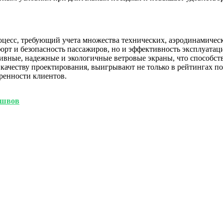
есс, требующий учета множества технических, аэродинамически
орт и безопасность пассажиров, но и эффективность эксплуатаци
ктивные, надежные и экологичные ветровые экраны, что способс
ачеству проектирования, выигрывают не только в рейтингах поп
ренности клиентов.
 швов