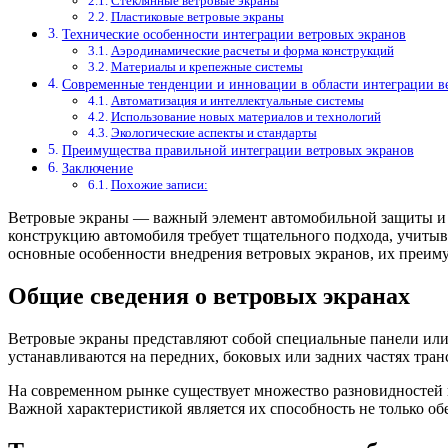
Стеклянные ветровые экраны
Пластиковые ветровые экраны
Технические особенности интеграции ветровых экранов
Аэродинамические расчеты и форма конструкций
Материалы и крепежные системы
Современные тенденции и инновации в области интеграции в
Автоматизация и интеллектуальные системы
Использование новых материалов и технологий
Экологические аспекты и стандарты
Преимущества правильной интеграции ветровых экранов
Заключение
Похожие записи:
Ветровые экраны — важный элемент автомобильной защиты и к
конструкцию автомобиля требует тщательного подхода, учитыв
основные особенности внедрения ветровых экранов, их преиму
Общие сведения о ветровых экранах
Ветровые экраны представляют собой специальные панели или 
устанавливаются на передних, боковых или задних частях тра
На современном рынке существует множество разновидностей 
Важной характеристикой является их способность не только об