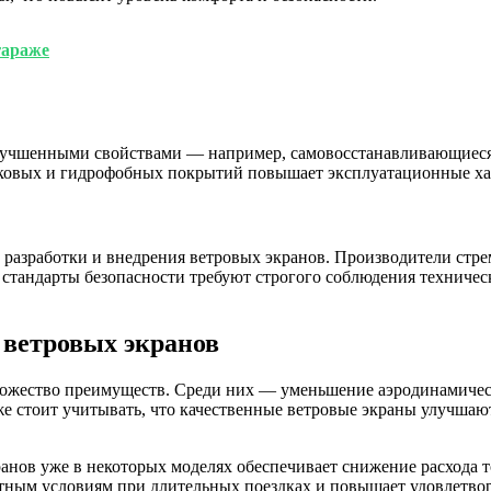
гараже
улучшенными свойствами — например, самовосстанавливающиес
иковых и гидрофобных покрытий повышает эксплуатационные ха
е разработки и внедрения ветровых экранов. Производители стр
 стандарты безопасности требуют строгого соблюдения технич
ветровых экранов
множество преимуществ. Среди них — уменьшение аэродинамиче
же стоит учитывать, что качественные ветровые экраны улучша
анов уже в некоторых моделях обеспечивает снижение расхода т
ортным условиям при длительных поездках и повышает удовлетво