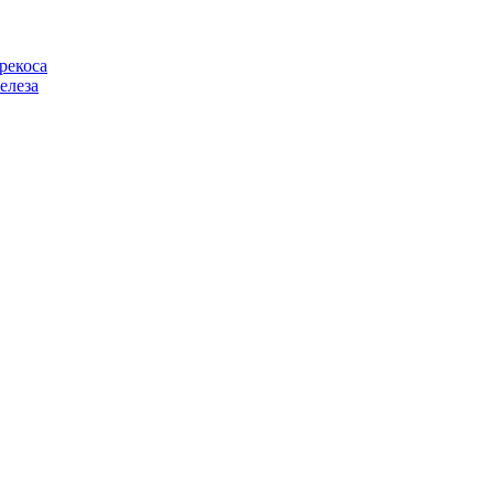
рекоса
елеза