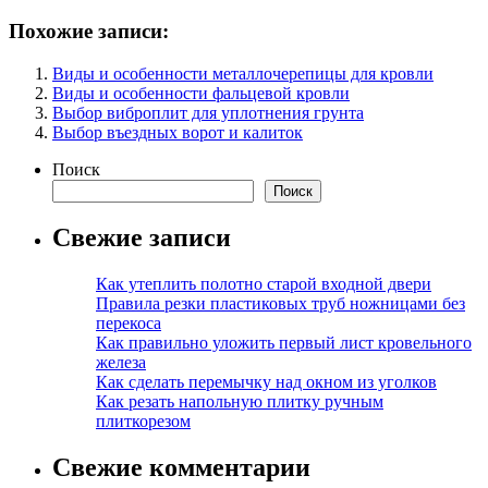
Похожие записи:
Виды и особенности металлочерепицы для кровли
Виды и особенности фальцевой кровли
Выбор виброплит для уплотнения грунта
Выбор въездных ворот и калиток
Поиск
Поиск
Свежие записи
Как утеплить полотно старой входной двери
Правила резки пластиковых труб ножницами без
перекоса
Как правильно уложить первый лист кровельного
железа
Как сделать перемычку над окном из уголков
Как резать напольную плитку ручным
плиткорезом
Свежие комментарии