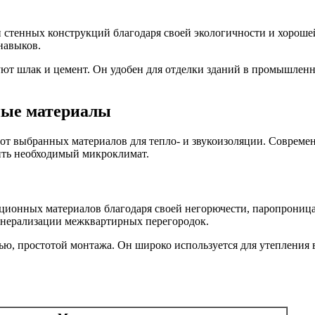
тенных конструкций благодаря своей экологичности и хорошей 
навыков.
уют шлак и цемент. Он удобен для отделки зданий в промышлен
ные материалы
от выбранных материалов для тепло- и звукоизоляции. Совреме
ить необходимый микроклимат.
яционных материалов благодаря своей негорючести, паропрони
инерализации межквартирных перегородок.
ью, простотой монтажа. Он широко используется для утепления 