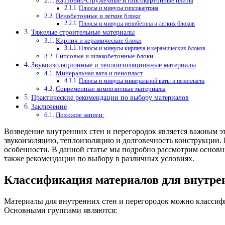
Картонно-стружечные и гипсокартонные плиты
Плюсы и минусы гипсокартона
Пенобетонные и легкие блоки
Плюсы и минусы пенобетона и легких блоков
Тяжелые строительные материалы
Кирпич и керамические блоки
Плюсы и минусы кирпича и керамических блоков
Гипсовые и шлакобетонные блоки
Звукоизоляционные и теплоизоляционные материалы
Минеральная вата и пенопласт
Плюсы и минусы минеральной ваты и пенопласта
Современные композитные материалы
Практические рекомендации по выбору материалов
Заключение
Похожие записи:
Возведение внутренних стен и перегородок является важным 
звукоизоляцию, теплоизоляцию и долговечность конструкции. 
особенности. В данной статье мы подробно рассмотрим основны
также рекомендации по выбору в различных условиях.
Классификация материалов для внутрен
Материалы для внутренних стен и перегородок можно классиф
Основными группами являются: