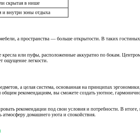
ли скрытая в нише
 и внутри зоны отдыха
ебели, а пространства — больше открытости. В таких гостиных
е кресла или пуфы, расположенные аккуратно по бокам. Центро
ет ощущение легкости.
редметов, а целая система, основанная на принципах эргономик
общим рекомендациям, вы сможете создать уютное, гармоничное 
ировать рекомендации под свои условия и потребности. В итоге
ть атмосферу домашнего уюта и спокойствия.
в