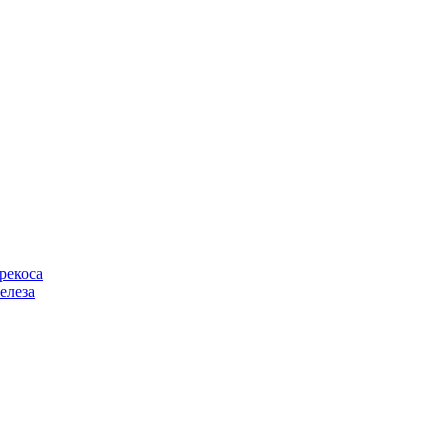
рекоса
елеза