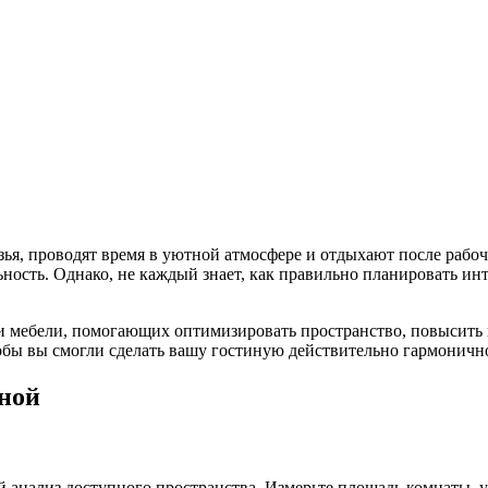
рузья, проводят время в уютной атмосфере и отдыхают после раб
ость. Однако, не каждый знает, как правильно планировать инте
и мебели, помогающих оптимизировать пространство, повысить 
обы вы смогли сделать вашу гостиную действительно гармоничн
ной
 анализ доступного пространства. Измерьте площадь комнаты, у