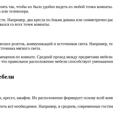
оять так, чтобы их было удобно видеть из любой точки комнаты.
 или телевизора.
сти. Например, два кресла по бокам дивана или симметрично р
ался со всех точек комнаты.
ских розеток, коммуникаций и источников света. Например, те
сточника мягкого света.
ещения по комнате. Средний проход между предметами мебели д
 что правильное расположение мебели способствует уменьшению 
ебели
, кресел, шкафов. Их расположение формирует основу всей комн
ить всё необходимое. Например, в среднем, современные гостин