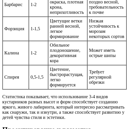
окраска, плотная
поздно весной,
Барбарис
1-2
крона,
требовательность
неприхотливость
к почве
Цветущие ветки
Низкая
ранней весной,
устойчивость к
Форзиция
1-1,5
легкое
морозам
формирование
некоторых сортов
Обильное
плодоношение,
Может иметь
Калина
1-2
декоративная
острые шипы
кора
Цветение,
Требует
быстрорастущая,
Спирея
0,5-1,5
регулярной
легко
обрезки
формируется
Статистика показывает, что использование 3-4 видов
кустарников разных высот и форм способствует созданию
яркого, живого лабиринта, который интересно рассматривать
как снаружи, так и изнутри, а также способствует развитию у
детей чувства стиля и эстетики.