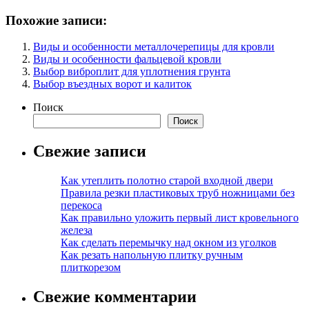
Похожие записи:
Виды и особенности металлочерепицы для кровли
Виды и особенности фальцевой кровли
Выбор виброплит для уплотнения грунта
Выбор въездных ворот и калиток
Поиск
Поиск
Свежие записи
Как утеплить полотно старой входной двери
Правила резки пластиковых труб ножницами без
перекоса
Как правильно уложить первый лист кровельного
железа
Как сделать перемычку над окном из уголков
Как резать напольную плитку ручным
плиткорезом
Свежие комментарии