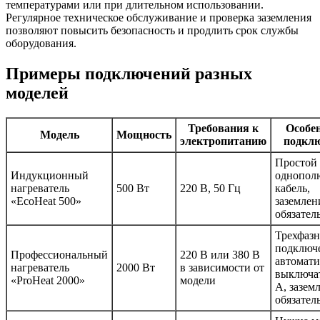
температурами или при длительном использовании.
Регулярное техническое обслуживание и проверка заземления
позволяют повысить безопасность и продлить срок службы
оборудования.
Примеры подключений разных
моделей
Требования к
Особе
Модель
Мощность
электропитанию
подкл
Простой
Индукционный
однопол
нагреватель
500 Вт
220 В, 50 Гц
кабель,
«EcoHeat 500»
заземлен
обязател
Трехфазн
подключ
Профессиональный
220 В или 380 В
автомат
нагреватель
2000 Вт
в зависимости от
выключат
«ProHeat 2000»
модели
А, зазем
обязател