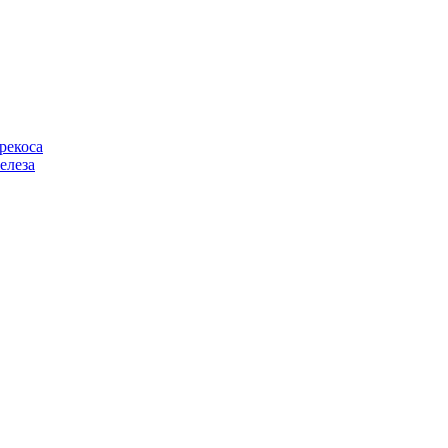
рекоса
елеза