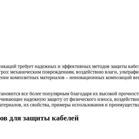
никаций требует надежных и эффективных методов защиты кабе
роз: механическим повреждениям, воздействию влаги, ультрафи
енение композитных материалов – инновационных композиций в
ановится все более популярным благодаря их высокой прочности
ечивающие надежную защиту от физического износа, воздейств
атериалов, их свойства, примеры использования и преимущест
ов для защиты кабелей