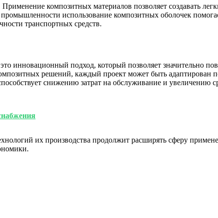
и. Применение композитных материалов позволяет создавать лег
 промышленности использование композитных оболочек помогает
чности транспортных средств.
это инновационный подход, который позволяет значительно пов
композитных решений, каждый проект может быть адаптирован по
способствует снижению затрат на обслуживание и увеличению с
снабжения
ехнологий их производства продолжит расширять сферу примене
ономики.