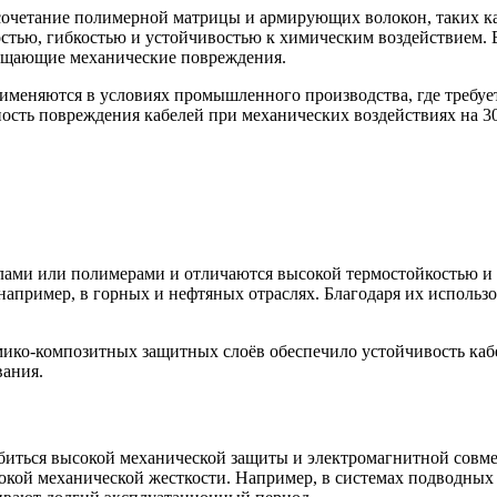
четание полимерной матрицы и армирующих волокон, таких как
тью, гибкостью и устойчивостью к химическим воздействием. В
ащающие механические повреждения.
меняются в условиях промышленного производства, где требует
ость повреждения кабелей при механических воздействиях на 
ами или полимерами и отличаются высокой термостойкостью и и
например, в горных и нефтяных отраслях. Благодаря их использ
ко-композитных защитных слоёв обеспечило устойчивость кабел
вания.
обиться высокой механической защиты и электромагнитной совм
кой механической жесткости. Например, в системах подводных 