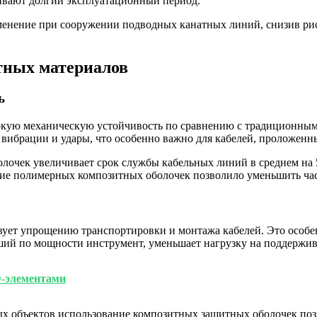
ивают долгий эксплуатационный период.
ение при сооружении подводных канатных линий, снизив риск
тных материалов
ь
окую механическую устойчивость по сравнению с традиционны
 вибрации и удары, что особенно важно для кабелей, проложенн
лочек увеличивает срок службы кабельных линий в среднем на 
ие полимерных композитных оболочек позволило уменьшить част
вует упрощению транспортировки и монтажа кабелей. Это особе
ьший по мощности инструмент, уменьшает нагрузку на поддержи
D-элементами
ых объектов использование композитных защитных оболочек поз