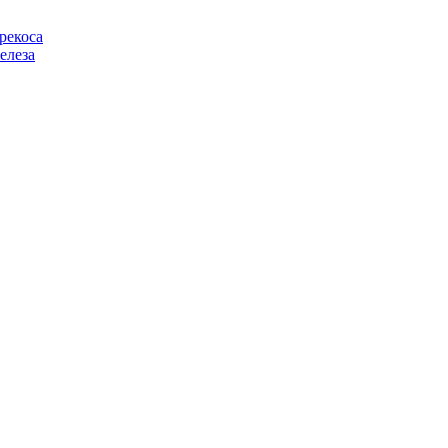
рекоса
елеза