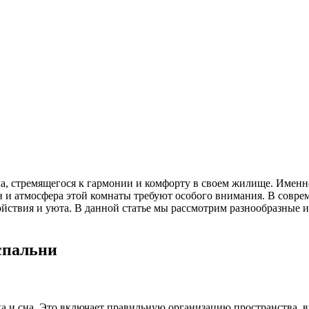
а, стремящегося к гармонии и комфорту в своем жилище. Именно
н и атмосфера этой комнаты требуют особого внимания. В соврем
йствия и уюта. В данной статье мы рассмотрим разнообразные и
спальни
а и сна. Это включает правильную организацию пространства, 