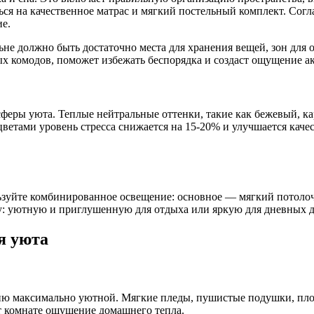
ься на качественное матрас и мягкий постельный комплект. Согл
ие.
ьне должно быть достаточно места для хранения вещей, зон для
х комодов, поможет избежать беспорядка и создаст ощущение а
еры уюта. Теплые нейтральные оттенки, такие как бежевый, ка
цветами уровень стресса снижается на 15-20% и улучшается качес
зуйте комбинированное освещение: основное — мягкий потолоч
у: уютную и приглушенную для отдыха или яркую для дневных д
я уюта
ьню максимально уютной. Мягкие пледы, пушистые подушки, пло
т комнате ощущение домашнего тепла.