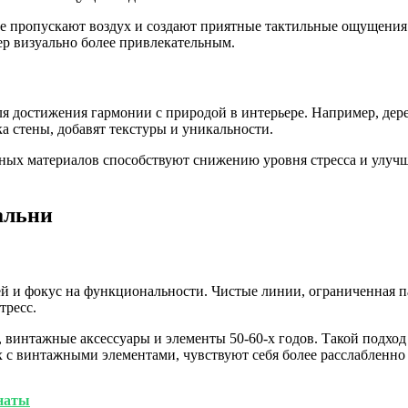
 пропускают воздух и создают приятные тактильные ощущения.
ер визуально более привлекательным.
я достижения гармонии с природой в интерьере. Например, дере
а стены, добавят текстуры и уникальности.
ных материалов способствуют снижению уровня стресса и улучш
альни
й и фокус на функциональности. Чистые линии, ограниченная па
тресс.
, винтажные аксессуары и элементы 50-60-х годов. Такой подхо
х с винтажными элементами, чувствуют себя более расслабленно
наты