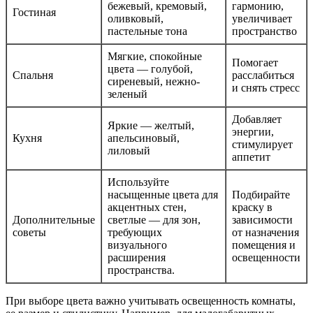
бежевый, кремовый,
гармонию,
Гостиная
оливковый,
увеличивает
пастельные тона
пространство
Мягкие, спокойные
Помогает
цвета — голубой,
Спальня
расслабиться
сиреневый, нежно-
и снять стресс
зеленый
Добавляет
Яркие — желтый,
энергии,
Кухня
апельсиновый,
стимулирует
лиловый
аппетит
Используйте
насыщенные цвета для
Подбирайте
акцентных стен,
краску в
Дополнительные
светлые — для зон,
зависимости
советы
требующих
от назначения
визуального
помещения и
расширения
освещенности
пространства.
При выборе цвета важно учитывать освещенность комнаты,