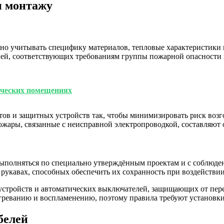
и монтажу
но учитывать специфику материалов, тепловые характеристики 
лей, соответствующих требованиям группы пожарной опасности 
рческих помещениях
ов и защитных устройств так, чтобы минимизировать риск возг
ожары, связанные с неисправной электропроводкой, составляют 
полняться по специально утверждённым проектам и с соблюдени
рукавах, способных обеспечить их сохранность при воздействи
устройств и автоматических выключателей, защищающих от пере
греванию и воспламенению, поэтому правила требуют установки
белей