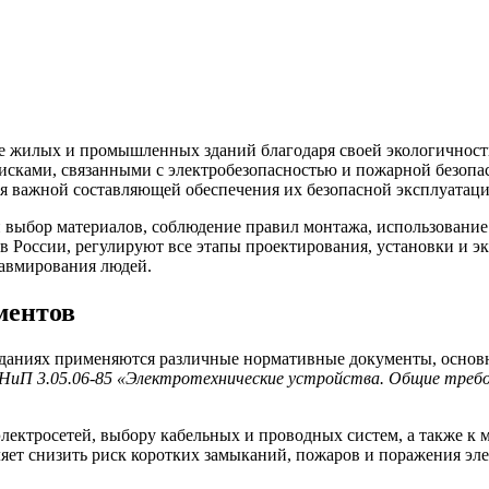
е жилых и промышленных зданий благодаря своей экологичности
исками, связанными с электробезопасностью и пожарной безопа
я важной составляющей обеспечения их безопасной эксплуатаци
й выбор материалов, соблюдение правил монтажа, использовани
 России, регулируют все этапы проектирования, установки и э
равмирования людей.
ментов
 зданиях применяются различные нормативные документы, осно
НиП 3.05.06-85 «Электротехнические устройства. Общие требо
ектросетей, выбору кабельных и проводных систем, а также к 
яет снизить риск коротких замыканий, пожаров и поражения эле