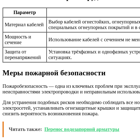
Параметр
Выбор кабелей огнестойких, огнеупорных
Материал кабелей
специальных огнеупорных покрытий и в с
Мощность и
Использование кабелей с сечением не мен
сечение
Защита от
Установка трёхфазных и однофазных устр
перенапряжений
ситуациях.
Меры пожарной безопасности
Пожаробезопасность — одна из ключевых проблем при эксплуат
неисправностями электропроводки и неправильным использов
Для устранения подобных рисков необходимо соблюдать все но
электросетей, устанавливать огнезащитные крышки и защищать
снизить вероятность возникновения пожара.
Читать также:
Перенос водозапорной арматуры