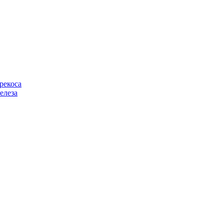
рекоса
елеза