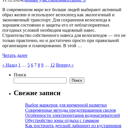
В современном мире все больше людей выбирают активный
образ жизни и используют велосипед как экологичный и
экономичный транспорт. Для сохранения велосипеда в
хорошем состоянии и защиты его от неблагоприятных
погодных условий необходим надежный навес.
Строительство собственного навеса для велосипедов — это не
только практично, но и достаточно просто при правильной
организации и планировании. В этой …
Читать далее
Пагинация
« Назад
1
…
5
6
7
8
9
…
12
Вперед »
записей
Поиск
Поиск
Свежие записи
Выбор маркеров для временной разметки
Современные методы предотвращения сколов
Особенности электропитания водонагревателей
Обустройство зоны отдыха с гамаком
Как построить детский лабиринт из кустарников