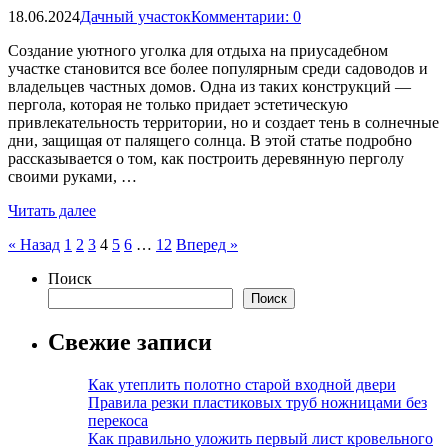
18.06.2024
Дачный участок
Комментарии: 0
Создание уютного уголка для отдыха на приусадебном
участке становится все более популярным среди садоводов и
владельцев частных домов. Одна из таких конструкций —
пергола, которая не только придает эстетическую
привлекательность территории, но и создает тень в солнечные
дни, защищая от палящего солнца. В этой статье подробно
рассказывается о том, как построить деревянную перголу
своими руками, …
Читать далее
Пагинация
« Назад
1
2
3
4
5
6
…
12
Вперед »
записей
Поиск
Поиск
Свежие записи
Как утеплить полотно старой входной двери
Правила резки пластиковых труб ножницами без
перекоса
Как правильно уложить первый лист кровельного