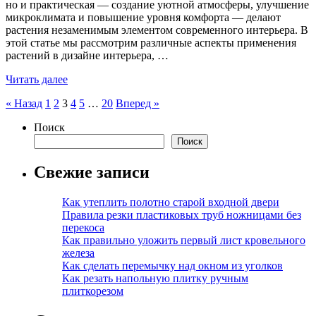
но и практическая — создание уютной атмосферы, улучшение
микроклимата и повышение уровня комфорта — делают
растения незаменимым элементом современного интерьера. В
этой статье мы рассмотрим различные аспекты применения
растений в дизайне интерьера, …
Читать далее
Пагинация
« Назад
1
2
3
4
5
…
20
Вперед »
записей
Поиск
Поиск
Свежие записи
Как утеплить полотно старой входной двери
Правила резки пластиковых труб ножницами без
перекоса
Как правильно уложить первый лист кровельного
железа
Как сделать перемычку над окном из уголков
Как резать напольную плитку ручным
плиткорезом