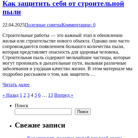
Как защитить себя от строительной
пыли
22.04.2025
Полезные советы
Комментарии: 0
Строительные работы — это важный этап в обновлении
жилья или строительстве нового объекта. Однако они часто
сопровождаются появлением большого количества пыли,
которая представляет опасность для здоровья человека.
Строительная пыль содержит мельчайшие частицы, которые
могут проникать в дыхательные пути, вызывая различные
заболевания и ухудшая качество жизни. В этом материале мы
подробно расскажем о том, как защитить …
Читать далее
Пагинация
« Назад
1
2
3
4
5
6
…
13
Вперед »
записей
Поиск
Поиск
Свежие записи