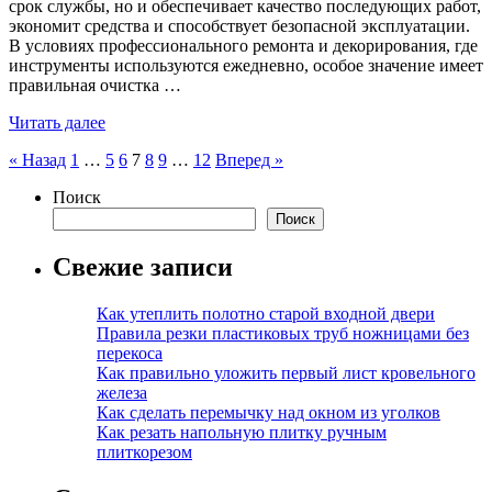
срок службы, но и обеспечивает качество последующих работ,
экономит средства и способствует безопасной эксплуатации.
В условиях профессионального ремонта и декорирования, где
инструменты используются ежедневно, особое значение имеет
правильная очистка …
Читать далее
Пагинация
« Назад
1
…
5
6
7
8
9
…
12
Вперед »
записей
Поиск
Поиск
Свежие записи
Как утеплить полотно старой входной двери
Правила резки пластиковых труб ножницами без
перекоса
Как правильно уложить первый лист кровельного
железа
Как сделать перемычку над окном из уголков
Как резать напольную плитку ручным
плиткорезом